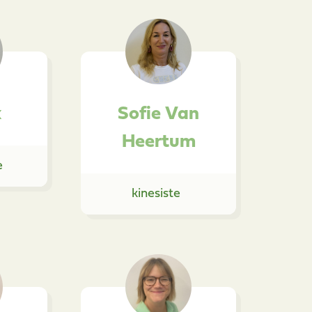
x
Sofie Van
Heertum
e
kinesiste