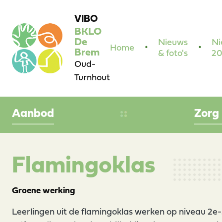
VIBO
BKLO
De
Nieuws
Ni
Home
Brem
& foto's
20
Oud-
Turnhout
Aanbod
Zorg
Flamingoklas
Groene werking
Leerlingen uit de flamingoklas werken op niveau 2e-