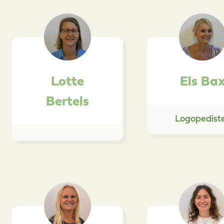
Lotte
Els Ba
Bertels
Logopedist