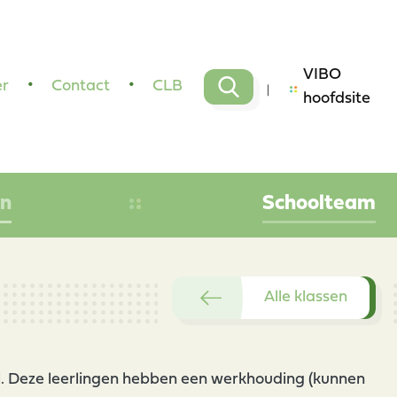
VIBO
er
Contact
CLB
hoofdsite
en
Schoolteam
Alle klassen
ool. Deze leerlingen hebben een werkhouding (kunnen