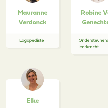
Mauranne
Robine V
Verdonck
Genecht
Logopediste
Ondersteunen
leerkracht
Elke