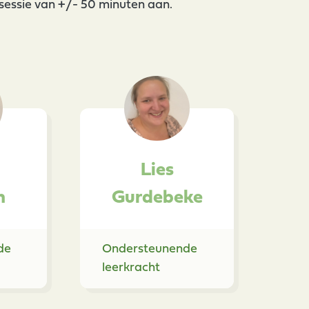
ksessie van +/- 50 minuten aan.
Lies
h
Gurdebeke
de
Ondersteunende
leerkracht