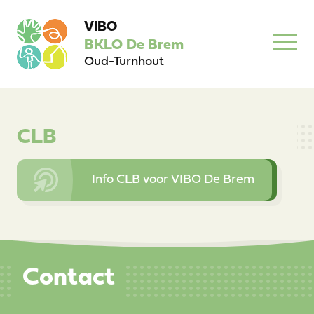
VIBO
BKLO De Brem
Oud-Turnhout
CLB
Info CLB voor VIBO De Brem
Contact