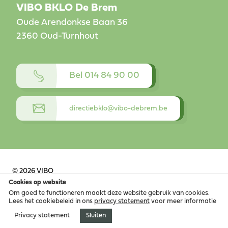
VIBO BKLO De Brem
Oude Arendonkse Baan 36
2360
Oud-Turnhout
Bel 014 84 90 00
directiebklo@vibo-debrem.be
© 2026 VIBO
Cookies op website
Privacy
Cookieverklaring
Disclaimer
Om goed te functioneren maakt deze website gebruik van cookies.
Lees het cookiebeleid in ons
privacy statement
voor meer informatie
Website door
Pixeo
Privacy statement
Sluiten